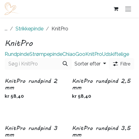
Skip to Content
...
Strikkepinde
KnitPro
KnitPro
Rundpinde
Strømpepinde
ChiaoGoo
KnitPro
Udskiftelige
Sorter efter
Filtre
KnitPro rundpind 2
KnitPro rundpind 2,5
mm
mm
kr
58,40
kr
58,40
KnitPro rundpind 3
KnitPro rundpind 3,5
mm
mm