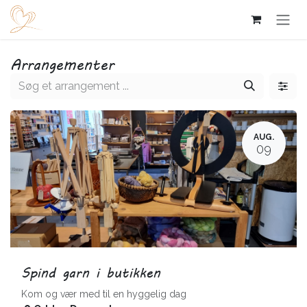
Skip to Content
Arrangementer
AUG.
09
Spind garn i butikken
Kom og vær med til en hyggelig dag