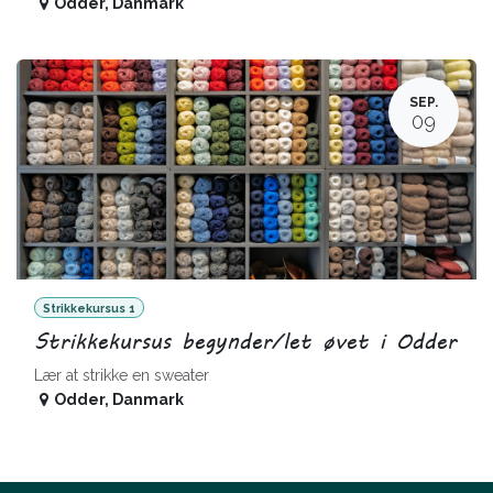
Odder
,
Danmark
SEP.
09
Strikkekursus 1
Strikkekursus begynder/let øvet i Odder
Lær at strikke en sweater
Odder
,
Danmark