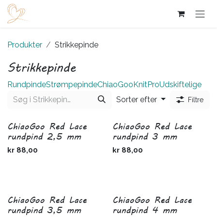
Skip to Content
Produkter
Strikkepinde
Strikkepinde
Rundpinde
Strømpepinde
ChiaoGoo
KnitPro
Udskiftelige
Sorter efter
Filtre
ChiaoGoo Red Lace
ChiaoGoo Red Lace
rundpind 2,5 mm
rundpind 3 mm
kr
88,00
kr
88,00
ChiaoGoo Red Lace
ChiaoGoo Red Lace
rundpind 3,5 mm
rundpind 4 mm