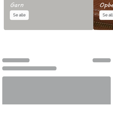
Garn
Opbe
Se alle
Se al