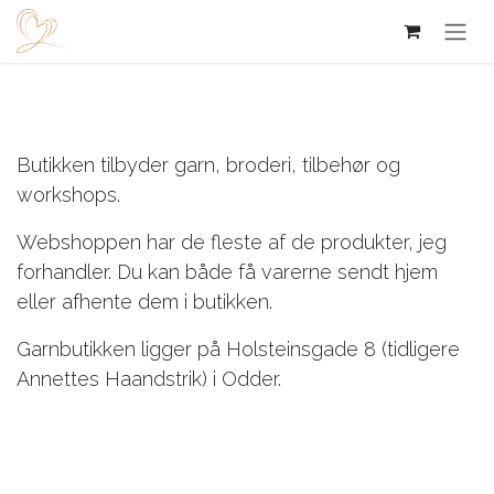
Skip to Content
TRIVES
Butikken tilbyder garn, broderi, tilbehør og
workshops.
Webshoppen har de fleste af de produkter, jeg
forhandler. Du kan både få varerne sendt hjem
eller afhente dem i butikken.
Garnbutikken ligger på Holsteinsgade 8 (tidligere
Annettes Haandstrik) i Odder.
Åbningstider - også hele
sommeren