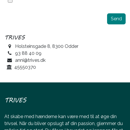
Send
TRIVES
Holsteinsgade 8, 8300 Odder
93 88 40 09
anni@trives.dk
45550370
TRIVES
At skabe med hænderne kan være med til at øge din
trivsel. Når du bliver opslugt af din passion, glemmer du