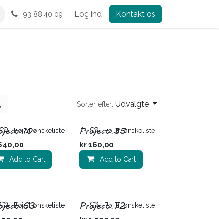
Log ind
Kontakt os
93 88 40 09
Udvalgte
Sorter efter:
oject 10
Project 35
Føj til ønskeliste
Føj til ønskeliste
640,00
kr
160,00
Add to Cart
Add to Cart
oject 63
Project 72
Føj til ønskeliste
Føj til ønskeliste