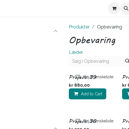
Kontakt Trives
Om Trives
Produkter
Opbevaring
Opbevaring
Læder
Project 39
Pr
Føj til ønskeliste
kr
880,00
kr
Add to Cart
Project 36
Pr
Føj til ønskeliste