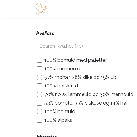
Skip to Content
Startside
Shop
Arrangementer
Kvalitet
100% bomuld med palietter
100% merinould
57% mohair, 28% silke og 15% uld
100% norsk uld
70% norsk lammeuld og 30% merinould
53% bomuld, 33% viskose og 14% hør
100% bomuld
100% alpaka
100% ren ny uld merino ekstrafin
Størrelse