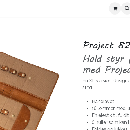
Kontakt Trives
Om Trives
Project 8
Hold styr 
med Proje
En XL version, designe
sted
Håndlavet
16 lommer med kna
En elestik til fx d
6 huller som kan 
Foldes og lukkes 