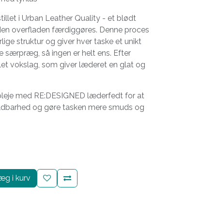
illet i Urban Leather Quality - et blødt
inden overfladen færdiggøres. Denne proces
ige struktur og giver hver taske et unikt
e særpræg, så ingen er helt ens. Efter
let vokslag, som giver læderet en glat og
 pleje med RE:DESIGNED læderfedt for at
ldbarhed og gøre tasken mere smuds og
g i kurv