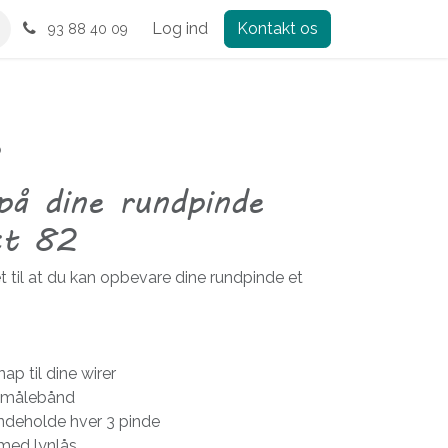
Log ind
Kontakt os
93 88 40 09
2
på dine rundpinde
ct 82
t til at du kan opbevare dine rundpinde et
p til dine wirer
it målebånd
indeholde hver 3 pinde
med lynlås