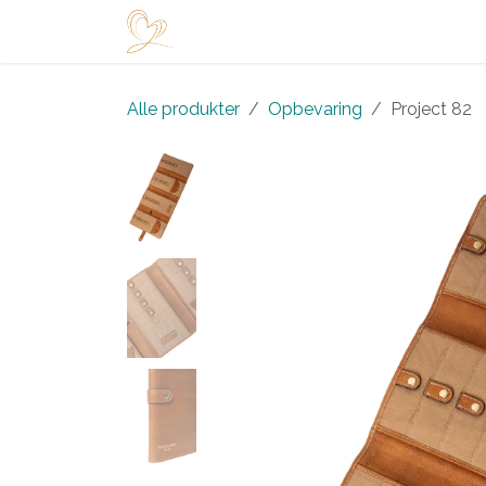
Skip to Content
Startside
Shop
Arrangementer
Alle produkter
Opbevaring
Project 82