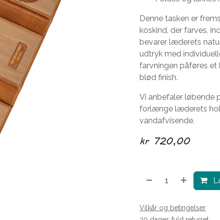
Denne tasken er fremst
koskind, der farves, 
bevarer læderets naturl
udtryk med individuell
farvningen påføres et 
blød finish.
Vi anbefaler løbende
forlænge læderets ho
vandafvisende.
kr
720,00
Læ
Vilkår og betingelser
30 dages fuld returret