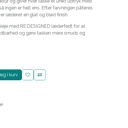
uktur og giver hver taske et unikt udtryk med
så ingen er helt ens. Efter farvningen påføres
er læderet en glat og blød finish.
 pleje med RE:DESIGNED læderfedt for at
ldbarhed og gøre tasken mere smuds og
g i kurv
ge