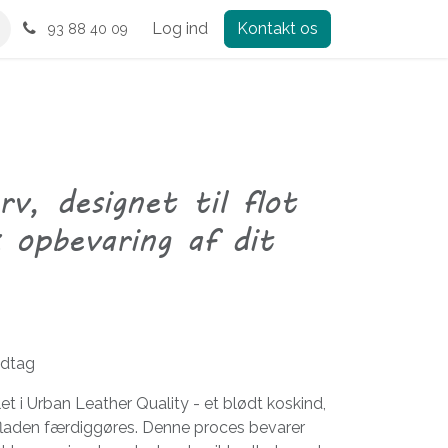
Log ind
Kontakt os
93 88 40 09
v, designet til flot
k opbevaring af dit
ndtag
et i Urban Leather Quality - et blødt koskind,
rfladen færdiggøres. Denne proces bevarer