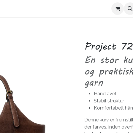
Kontakt Trives
Om Trives
Project 72
En stor kur
og praktis
garn
Håndlavet
Stabil struktur
Komfortabelt hå
Denne kurv er fremstill
der farves, inden ove