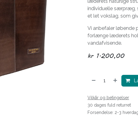
læderets naturlige str
individuelle særpræg, 
et let vokslag, som giv
Vi anbefaler løbende
forlænge læderets ho
vandafvisende.
kr
1.200,00
Læ
Vilkår og betingelser
30 dages fuld returret
Forsendelse: 2-3 hverda