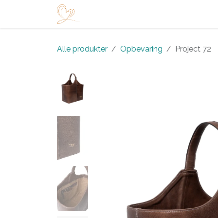
Skip to Content
Startside
Shop
Arrangementer
Alle produkter
Opbevaring
Project 72