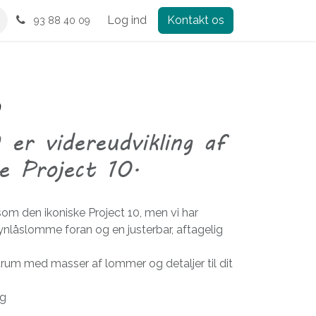
Log ind
Kontakt os
93 88 40 09
9
 er videreudvikling af
ke Project 10.
m den ikoniske Project 10, men vi har
 lynlåslomme foran og en justerbar, aftagelig
um med masser af lommer og detaljer til dit
ng