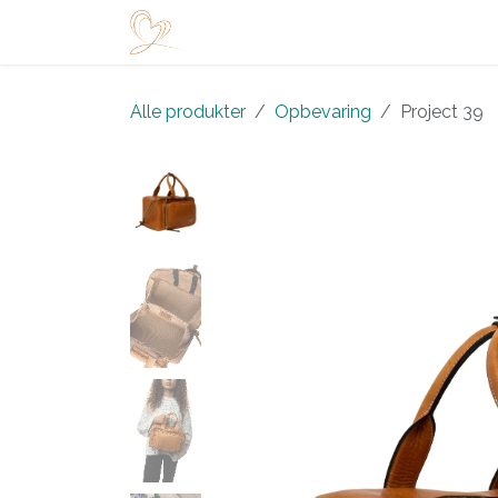
Skip to Content
Startside
Shop
Arrangementer
Alle produkter
Opbevaring
Project 39