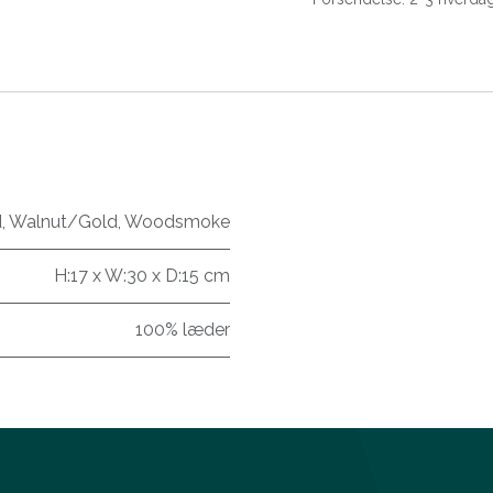
d
,
Walnut/Gold
,
Woodsmoke
H:17 x W:30 x D:15 cm
100% læder