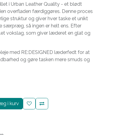
llet i Urban Leather Quality - et blødt
inden overfladen færdiggøres. Denne proces
ige struktur og giver hver taske et unikt
e særpræg, så ingen er helt ens. Efter
let vokslag, som giver læderet en glat og
 pleje med RE:DESIGNED læderfedt for at
ldbarhed og gøre tasken mere smuds og
g i kurv
ge