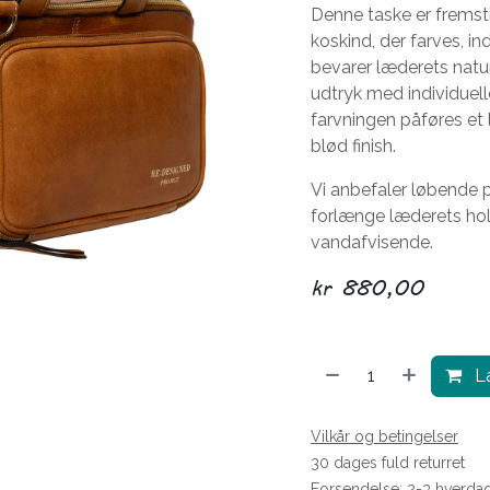
Denne taske er fremsti
koskind, der farves, 
bevarer læderets naturl
udtryk med individuell
farvningen påføres et 
blød finish.
Vi anbefaler løbende
forlænge læderets ho
vandafvisende.
kr
880,00
Læ
Vilkår og betingelser
30 dages fuld returret
Forsendelse: 2-3 hverda