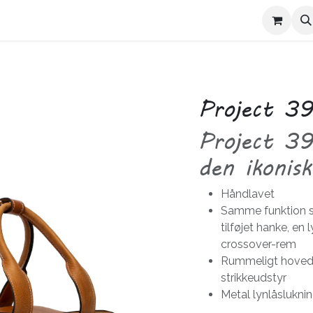
Kontakt Trives
Om Trives
Project 3
Project 39
den ikonis
Håndlavet
Samme funktion so
tilføjet hanke, en
crossover-rem
Rummeligt hovedr
strikkeudstyr
Metal lynlåslukni