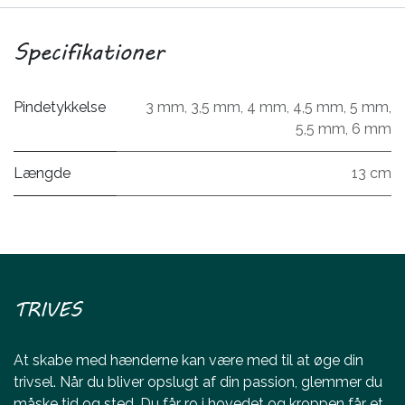
Specifikationer
Pindetykkelse
3 mm
,
3,5 mm
,
4 mm
,
4,5 mm
,
5 mm
,
5,5 mm
,
6 mm
Længde
13 cm
TRIVES
At skabe med hænderne kan være med til at øge din
trivsel. Når du bliver opslugt af din passion, glemmer du
måske tid og sted. Du får ro i hovedet og kroppen får et