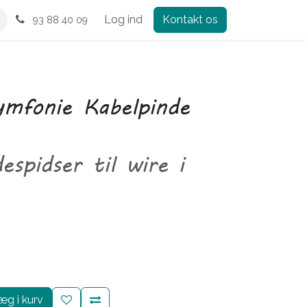
Log ind
Kontakt os
93 88 40 09
mfonie Kabelpinde
espidser til wire i
g i kurv