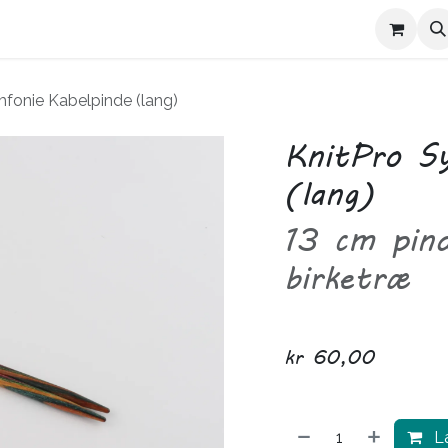
Kontakt Trives
Om Trives
mfonie Kabelpinde (lang)
KnitPro Sy
(lang)
13 cm pind
birketræ
kr
60,00
Læ