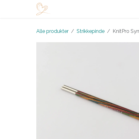
Skip to Content
Startside
Shop
Arrangementer
Alle produkter
Strikkepinde
KnitPro Sy