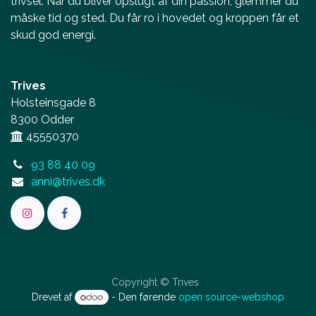
trivsel. Når du bliver opslugt af din passion, glemmer du
måske tid og sted. Du får ro i hovedet og kroppen får et
skud god energi.
Trives
Holsteinsgade 8
8300 Odder
45550370
93 88 40 09
anni@trives.dk
Copyright © Trives
Drevet af
- Den førende
open source-webshop