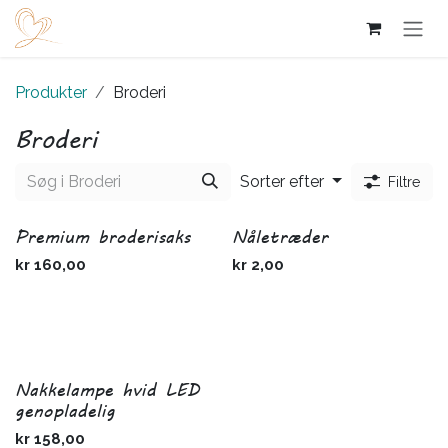
Skip to Content
Produkter
Broderi
Broderi
Sorter efter
Filtre
Premium broderisaks
Nåletræder
kr
160,00
kr
2,00
Nakkelampe hvid LED
genopladelig
kr
158,00