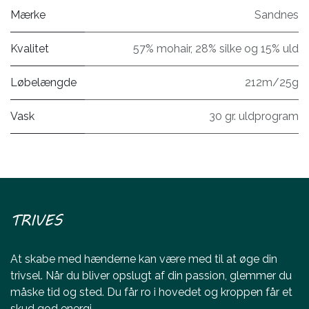
Mærke
Sandnes
Kvalitet
57% mohair, 28% silke og 15% uld
Løbelængde
212m/25g
Vask
30 gr. uldprogram
TRIVES
At skabe med hænderne kan være med til at øge din
trivsel. Når du bliver opslugt af din passion, glemmer du
måske tid og sted. Du får ro i hovedet og kroppen får et
skud god energi.