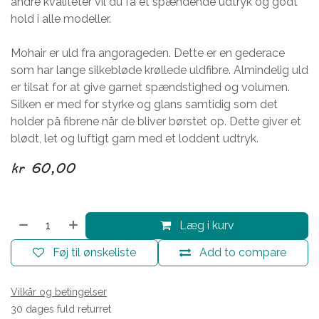
andre kvaliteter vil du få et spændende udtryk og godt
hold i alle modeller.
Mohair er uld fra angorageden. Dette er en gederace
som har lange silkebløde krøllede uldfibre. Almindelig uld
er tilsat for at give garnet spændstighed og volumen.
Silken er med for styrke og glans samtidig som det
holder på fibrene når de bliver børstet op. Dette giver et
blødt, let og luftigt garn med et loddent udtryk.
kr
60,00
Læg i kurv
Føj til ønskeliste
Add to compare
Vilkår og betingelser
30 dages fuld returret