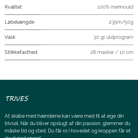
Kvalitet
100% merinould
Løbelængde
235m/50g
Vask
30 gr. uldprogram
Strikkefasthed
28 masker / 10 cm
TRIVES
At skabe med hænderne kan være med til at øge din
trivsel. Når du bliver opslugt af din passion, glemmer du
måske tid og sted. Du får ro i hovedet og kroppen får et