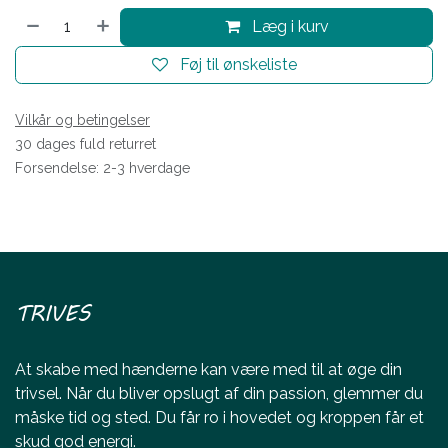
Læg i kurv
Føj til ønskeliste
Vilkår og betingelser
30 dages fuld returret
Forsendelse: 2-3 hverdage
TRIVES
At skabe med hænderne kan være med til at øge din
trivsel. Når du bliver opslugt af din passion, glemmer du
måske tid og sted. Du får ro i hovedet og kroppen får et
skud god energi.