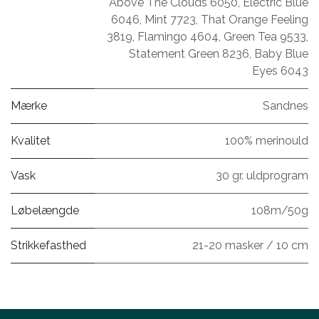
Above The Clouds 6050
,
Electric Blue
6046
,
Mint 7723
,
That Orange Feeling
3819
,
Flamingo 4604
,
Green Tea 9533
,
Statement Green 8236
,
Baby Blue
Eyes 6043
Mærke
Sandnes
Kvalitet
100% merinould
Vask
30 gr. uldprogram
Løbelængde
108m/50g
Strikkefasthed
21-20 masker / 10 cm