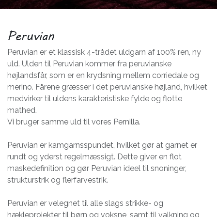
Peruvian
Peruvian er et klassisk 4-trådet uldgarn af 100% ren, ny
uld. Ulden til Peruvian kommer fra peruvianske
højlandsfår, som er en krydsning mellem corriedale og
merino. Fårene græsser i det peruvianske højland, hvilket
medvirker til uldens karakteristiske fylde og flotte
mathed.
Vi bruger samme uld til vores Pernilla.
Peruvian er kamgarnsspundet, hvilket gør at garnet er
rundt og yderst regelmæssigt. Dette giver en flot
maskedefinition og gør Peruvian ideel til snoninger,
strukturstrik og flerfarvestrik.
Peruvian er velegnet til alle slags strikke- og
hækleprojekter til børn og voksne, samt til valkning og