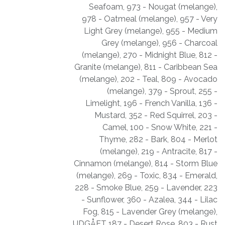
Seafoam
,
973 - Nougat (melange)
,
978 - Oatmeal (melange)
,
957 - Very
Light Grey (melange)
,
955 - Medium
Grey (melange)
,
956 - Charcoal
(melange)
,
270 - Midnight Blue
,
812 -
Granite (melange)
,
811 - Caribbean Sea
(melange)
,
202 - Teal
,
809 - Avocado
(melange)
,
379 - Sprout
,
255 -
Limelight
,
196 - French Vanilla
,
136 -
Mustard
,
352 - Red Squirrel
,
203 -
Camel
,
100 - Snow White
,
221 -
Thyme
,
282 - Bark
,
804 - Merlot
(melange)
,
219 - Antracite
,
817 -
Cinnamon (melange)
,
814 - Storm Blue
(melange)
,
269 - Toxic
,
834 - Emerald
,
228 - Smoke Blue
,
259 - Lavender
,
223
- Sunflower
,
360 - Azalea
,
344 - Lilac
Fog
,
815 - Lavender Grey (melange)
,
UDGÅET 187 - Desert Rose
,
803 - Rust