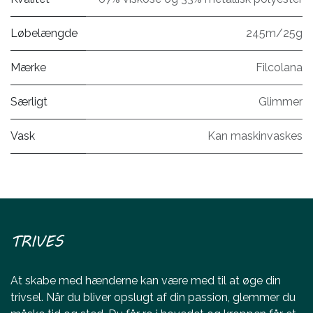
Løbelængde
245m/25g
Mærke
Filcolana
Særligt
Glimmer
Vask
Kan maskinvaskes
TRIVES
At skabe med hænderne kan være med til at øge din
trivsel. Når du bliver opslugt af din passion, glemmer du