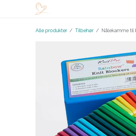
Skip to Content
Startside
Shop
Arrangementer
Alle produkter
Tilbehør
Nålekamme til 