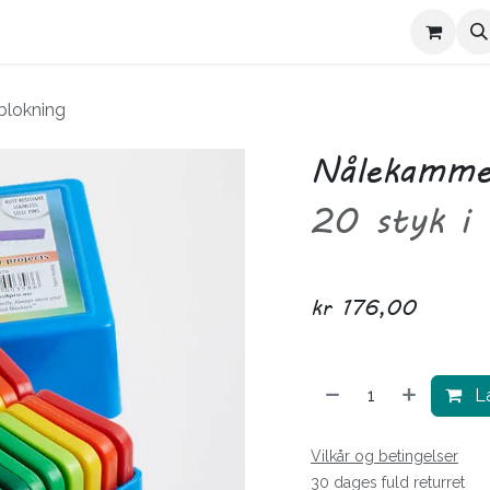
Kontakt Trives
Om Trives
blokning
Nålekamme 
20 styk i 
kr
176,00
Læ
Vilkår og betingelser
30 dages fuld returret