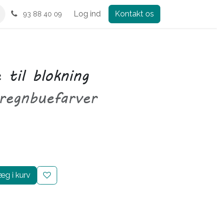
Log ind
Kontakt os
93 88 40 09
til blokning
regnbuefarver
g i kurv