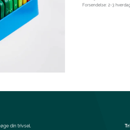
Forsendelse: 2-3 hverda
ge din trivsel.
Tr