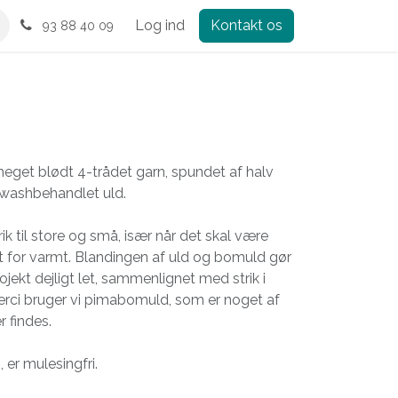
Log ind
Kontakt os
93 88 40 09
 meget blødt 4-trådet garn, spundet af halv
washbehandlet uld.
trik til store og små, især når det skal være
alt for varmt. Blandingen af uld og bomuld gør
jekt dejligt let, sammenlignet med strik i
erci bruger vi pimabomuld, som er noget af
r findes.
, er mulesingfri.