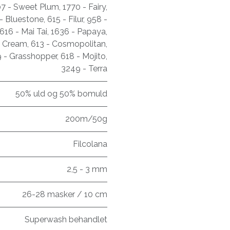
7 - Sweet Plum
,
1770 - Fairy
,
- Bluestone
,
615 - Filur
,
958 -
616 - Mai Tai
,
1636 - Papaya
,
e Cream
,
613 - Cosmopolitan
,
 - Grasshopper
,
618 - Mojito
,
3249 - Terra
50% uld og 50% bomuld
200m/50g
Filcolana
2,5 - 3 mm
26-28 masker / 10 cm
Superwash behandlet