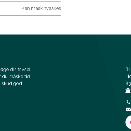
Kan maskinvaskes
ge din trivsel.
Tr
r du måske tid
Ho
et skud god
83