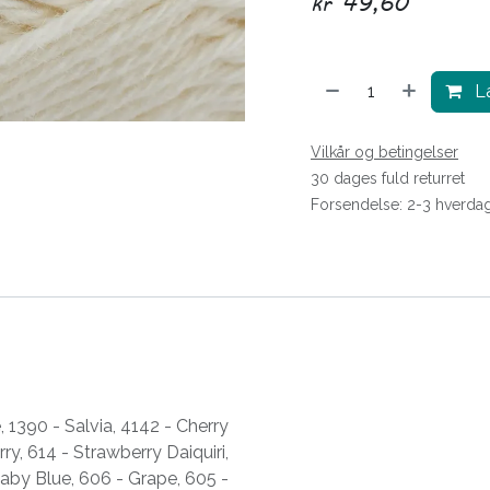
kr
49,60
Læ
Vilkår og betingelser
30 dages fuld returret
Forsendelse: 2-3 hverda
e
,
1390 - Salvia
,
4142 - Cherry
rry
,
614 - Strawberry Daiquiri
,
Baby Blue
,
606 - Grape
,
605 -