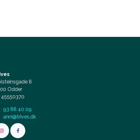
ives
lsteinsgade 8
00 Odder
45550370
93 88 40 09
anni@trives.dk