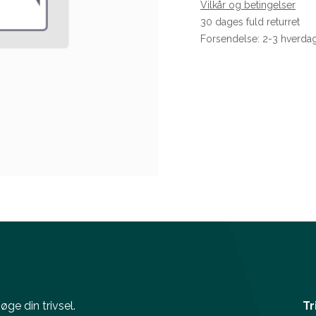
Vilkår og betingelser
30 dages fuld returret
Forsendelse: 2-3 hverda
ge din trivsel.
Tr