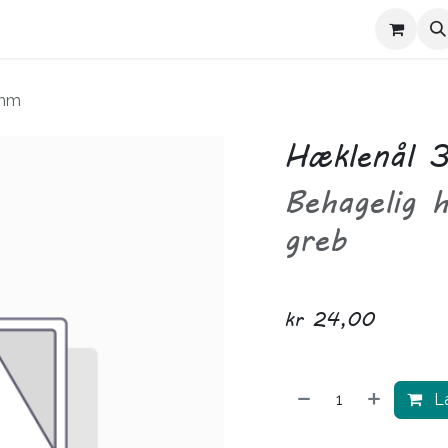
Kontakt Trives
Om Trives
 mm
Hæklenål 
Behagelig 
greb
kr
24,00
Læ