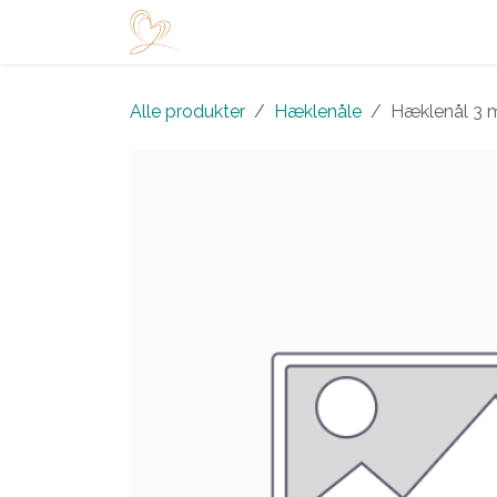
Skip to Content
Startside
Shop
Arrangementer
Alle produkter
Hæklenåle
Hæklenål 3