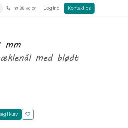
Log ind
Kontakt os
93 88 40 09
3 mm
hæklenål med blødt
g i kurv