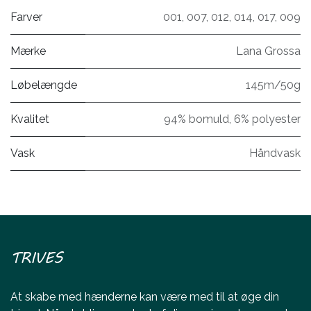
Farver
001
,
007
,
012
,
014
,
017
,
009
Mærke
Lana Grossa
Løbelængde
145m/50g
Kvalitet
94% bomuld, 6% polyester
Vask
Håndvask
TRIVES
At skabe med hænderne kan være med til at øge din