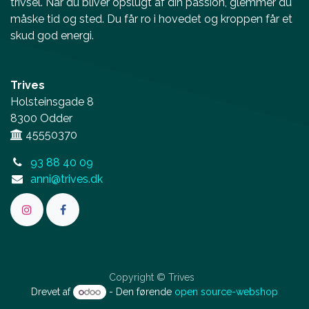
trivsel. Når du bliver opslugt af din passion, glemmer du
måske tid og sted. Du får ro i hovedet og kroppen får et
skud god energi.
Trives
Holsteinsgade 8
8300 Odder
45550370
93 88 40 09
anni@trives.dk
Copyright © Trives
Drevet af
- Den førende
open source-webshop