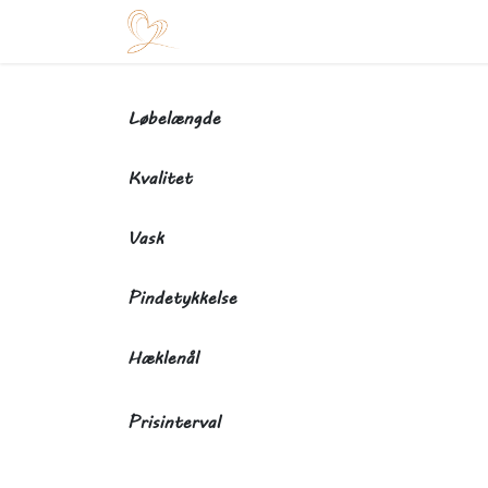
Skip to Content
Startside
Shop
Arrangementer
Løbelængde
Kvalitet
Vask
Pindetykkelse
Hæklenål
Prisinterval