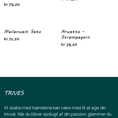
kr
79,20
Meilenweit Seta
Arwetta -
Strømpegarn
kr
71,20
kr
39,20
TRIVES
At skabe med hænderne kan være med til at øge din
trivsel. Når du bliver opslugt af din passion, glemmer du