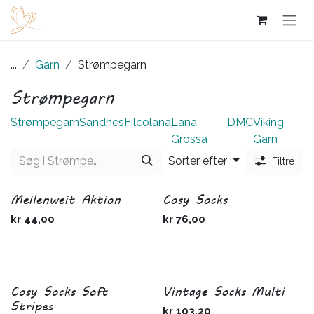
Skip to Content
...
Garn
Strømpegarn
Strømpegarn
Strømpegarn
Sandnes
Filcolana
Lana
DMC
Viking
Grossa
Garn
Sorter efter
Filtre
Meilenweit Aktion
Cosy Socks
kr
44,00
kr
76,00
Cosy Socks Soft
Vintage Socks Multi
Stripes
kr
103,20