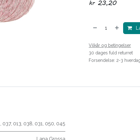
kr
23,20
Læ
Vilkår og betingelser
30 dages fuld returret
Forsendelse: 2-3 hverda
2
,
037
,
013
,
038
,
031
,
050
,
045
Lana Grossa