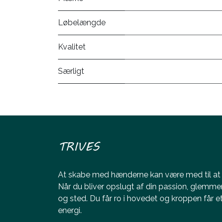
Løbelængde
Kvalitet
Særligt
TRIVES
At skabe med hænderne kan være med til at ø
Når du bliver opslugt af din passion, glemme
og sted. Du får ro i hovedet og kroppen får 
energi.