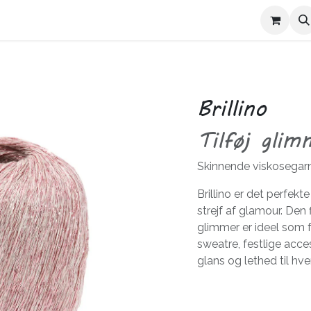
Kontakt Trives
Om Trives
Brillino
Tilføj glim
Skinnende viskosegarn
Brillino er det perfekte
strejf af glamour. Den 
glimmer er ideel som f
sweatre, festlige access
glans og lethed til hver