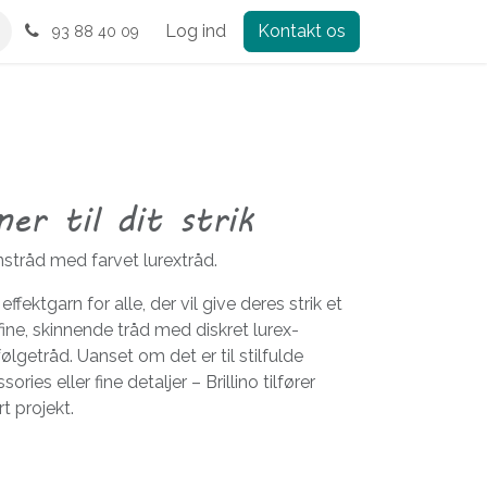
Log ind
Kontakt os
93 88 40 09
mer til dit strik
stråd med farvet lurextråd.
 effektgarn for alle, der vil give deres strik et
fine, skinnende tråd med diskret lurex-
ølgetråd. Uanset om det er til stilfulde
ories eller fine detaljer – Brillino tilfører
t projekt.