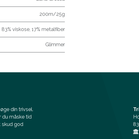
200m/25g
83% viskose, 17% metalfiber
Glimmer
ge din trivsel.
Tr
r du måske tid
Ho
et skud god
83