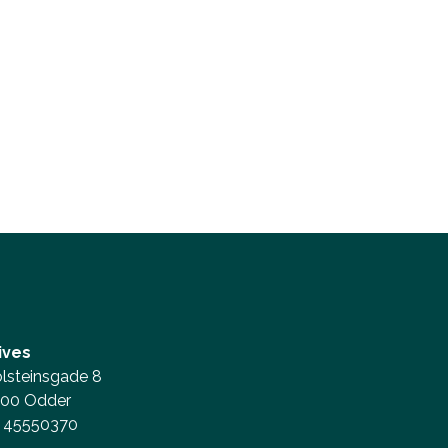
ives
lsteinsgade 8
00 Odder
45550370