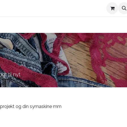
Kontakt Trives
Om Trives
gt til nyt
t projekt og din symaskine mm