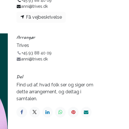
+45 93 88 40 09
anni@trives.dk
Få vejbeskrivelse
Arrangør
Trives
+45 93 88 40 09
anni@trives.dk
Del
Find ud af, hvad folk ser og siger om
dette arrangement, og deltag i
samtalen.