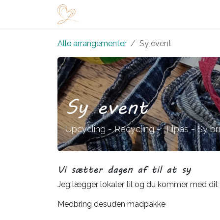
Skip to Content
Startside
Shop
Arrangementer
Alle arrangementer
Sy event
Sy event
Upcycling - Recycling - Tilpas - Sy bru
Vi sætter dagen af til at sy
Jeg lægger lokaler til og du kommer med di
Medbring desuden madpakke