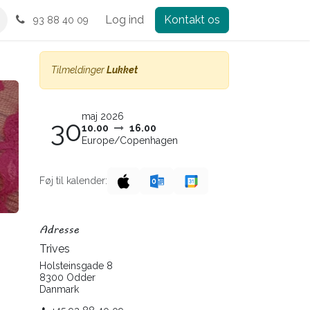
Log ind
Kontakt os
93 88 40 09
Tilmeldinger
Lukket
maj 2026
30
10.00
16.00
Europe/Copenhagen
Føj til kalender:
Adresse
Trives
Holsteinsgade 8
8300 Odder
Danmark