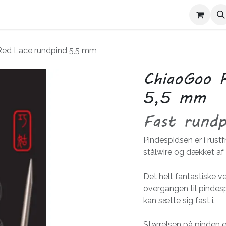
Kontakt Trives
Om Trives
ed Lace rundpind 5,5 mm
ChiaoGoo 
5,5 mm
Fast rundp
Pindespidsen er i rustfr
stålwire og dækket af 
Det helt fantastiske ve
overgangen til pindes
kan sætte sig fast i.
Størrelsen på pinden er