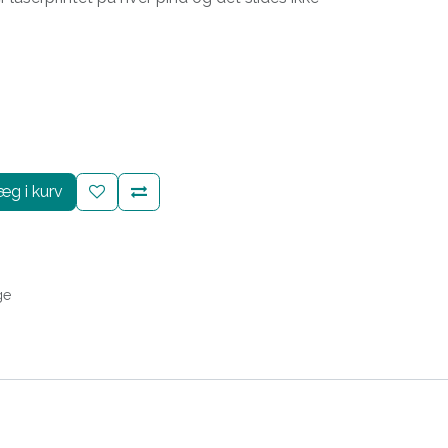
g i kurv
ge