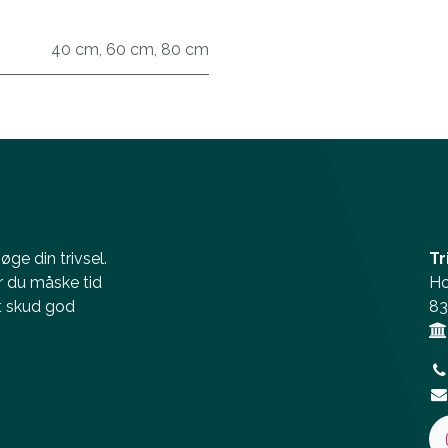
40 cm
,
60 cm
,
80 cm
ge din trivsel.
Tr
r du måske tid
Ho
et skud god
83