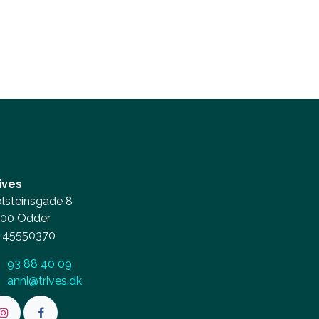
ives
lsteinsgade 8
00 Odder
45550370
93 88 40 09
anni@trives.dk