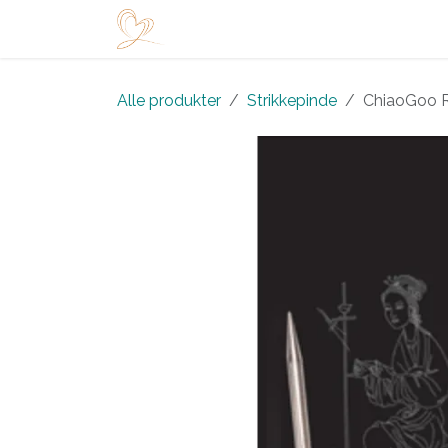
Skip to Content
Startside
Shop
Arrangementer
Alle produkter
Strikkepinde
ChiaoGoo R